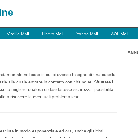
ine
Virgilio Mail
Libero Mail
Yahoo Mail
AOL Mail
ANN
ndamentale nel caso in cui si avesse bisogno di una casella
azie alla quale entrare in contatto con chiunque. Sfruttare i
scelta migliore qualora si desiderasse sicurezza, possibilità
ta a risolvere le eventuali problematiche.
cresciuta in modo esponenziale ed ora, anche gli ultimi