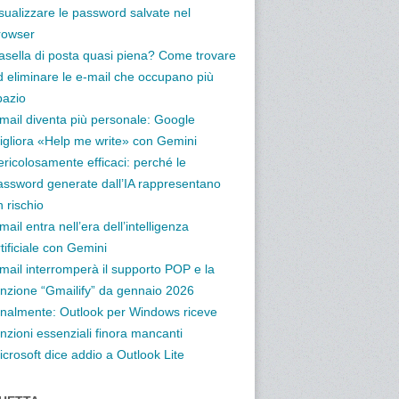
isualizzare le password salvate nel
rowser
asella di posta quasi piena? Come trovare
d eliminare le e-mail che occupano più
pazio
mail diventa più personale: Google
igliora «Help me write» con Gemini
ericolosamente efficaci: perché le
assword generate dall’IA rappresentano
 rischio
ail entra nell’era dell’intelligenza
tificiale con Gemini
mail interromperà il supporto POP e la
unzione “Gmailify” da gennaio 2026
inalmente: Outlook per Windows riceve
nzioni essenziali finora mancanti
icrosoft dice addio a Outlook Lite