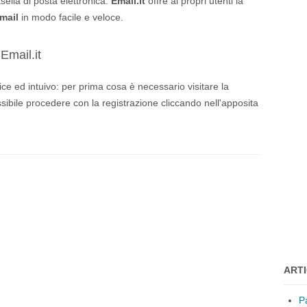
sella di posta elettronica.
Email.it
offre ai propri utenti la
mail
in modo facile e veloce.
mail.it
e ed intuivo: per prima cosa è necessario visitare la
ibile procedere con la registrazione cliccando nell'apposita
ARTI
P