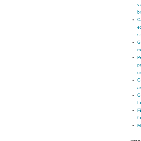
v
b
C
e
s
G
m
P
p
un
Gm
ar
G
f
F
fu
M