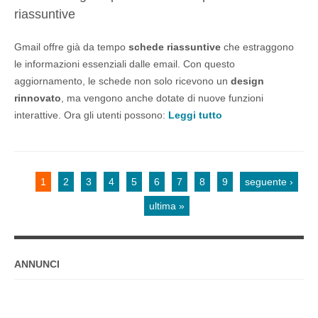
riassuntive
Gmail offre già da tempo
schede riassuntive
che estraggono
le informazioni essenziali dalle email. Con questo
aggiornamento, le schede non solo ricevono un
design
rinnovato
, ma vengono anche dotate di nuove funzioni
interattive. Ora gli utenti possono:
Leggi tutto
1
2
3
4
5
6
7
8
9
seguente ›
Pagine
ultima »
ANNUNCI