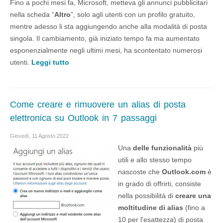
Fino a pochi mesi fa, Microsoft, metteva gli annunci pubblicitari
nella scheda “
Altro
”, solo agli utenti con un profilo gratuito,
mentre adesso li sta aggiungendo anche alla modalità di posta
singola. Il cambiamento, già iniziato tempo fa ma aumentato
esponenzialmente negli ultimi mesi, ha scontentato numerosi
utenti.
Leggi tutto
Come creare e rimuovere un alias di posta
elettronica su Outlook in 7 passaggi
Giovedì, 11 Agosto 2022
Una
delle funzionalità
più
utili e allo stesso tempo
nascoste che
Outlook.com
è
in grado di offrirti, consiste
nella possibilità di
creare una
moltitudine di alias
(fino a
10 per l'esattezza) di posta