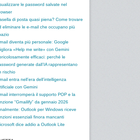
isualizzare le password salvate nel
rowser
asella di posta quasi piena? Come trovare
d eliminare le e-mail che occupano più
pazio
mail diventa più personale: Google
igliora «Help me write» con Gemini
ericolosamente efficaci: perché le
assword generate dall’IA rappresentano
 rischio
ail entra nell’era dell’intelligenza
tificiale con Gemini
mail interromperà il supporto POP e la
unzione “Gmailify” da gennaio 2026
inalmente: Outlook per Windows riceve
nzioni essenziali finora mancanti
icrosoft dice addio a Outlook Lite