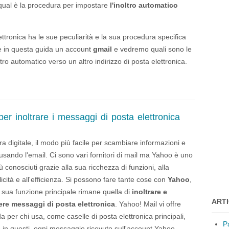
qual è la procedura per impostare
l'inoltro automatico
ttronica ha le sue peculiarità e la sua procedura specifica
e in questa guida un account
gmail
e vedremo quali sono le
tro automatico verso un altro indirizzo di posta elettronica.
r inoltrare i messaggi di posta elettronica
era digitale, il modo più facile per scambiare informazioni e
è usando l'email. Ci sono vari fornitori di mail ma Yahoo è uno
ù conosciuti grazie alla sua ricchezza di funzioni, alla
icità e all'efficienza. Si possono fare tante cose con
Yahoo
,
 sua funzione principale rimane quella di
inoltrare e
ARTI
ere messaggi di posta elettronica
. Yahoo! Mail vi offre
r chi usa, come caselle di posta elettronica principali,
P
re in questi, ogni messaggio ricevuto sull'account Yahoo.