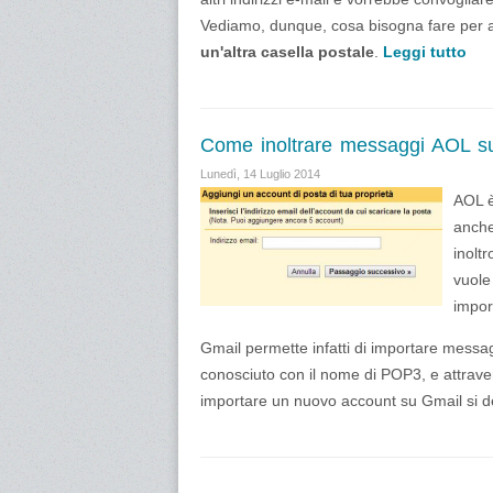
Vediamo, dunque, cosa bisogna fare per att
un'altra casella postale
.
Leggi tutto
Come inoltrare messaggi AOL s
Lunedì, 14 Luglio 2014
AOL è
anche
inolt
vuole
import
Gmail permette infatti di importare messa
conosciuto con il nome di POP3, e attrav
importare un nuovo account su Gmail si 