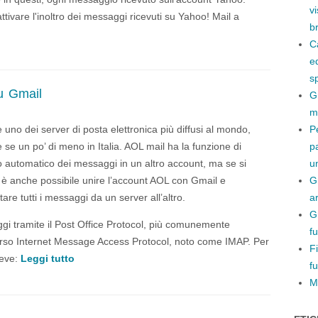
v
ivare l'inoltro dei messaggi ricevuti su Yahoo! Mail a
b
C
e
s
u Gmail
G
m
 uno dei server di posta elettronica più diffusi al mondo,
P
 se un po’ di meno in Italia. AOL mail ha la funzione di
p
ro automatico dei messaggi in un altro account, ma se si
un
 è anche possibile unire l’account AOL con Gmail e
Gm
are tutti i messaggi da un server all’altro.
ar
G
ggi tramite il Post Office Protocol, più comunemente
f
erso Internet Message Access Protocol, noto come IMAP. Per
F
deve:
Leggi tutto
fu
M