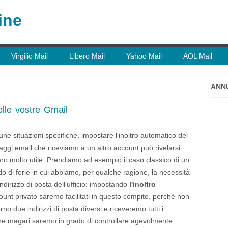
ine
Virgilio Mail
Libero Mail
Yahoo Mail
AOL Mail
ANN
elle vostre Gmail
cune situazioni specifiche, impostare l'inoltro automatico dei
ggi email che riceviamo a un altro account può rivelarsi
ro molto utile. Prendiamo ad esempio il caso classico di un
do di ferie in cui abbiamo, per qualche ragione, la necessità
indirizzo di posta dell'ufficio: impostando
l'inoltro
ount privato saremo facilitati in questo compito, perché non
no due indirizzi di posta diversi e riceveremo tutti i
 che magari saremo in grado di controllare agevolmente