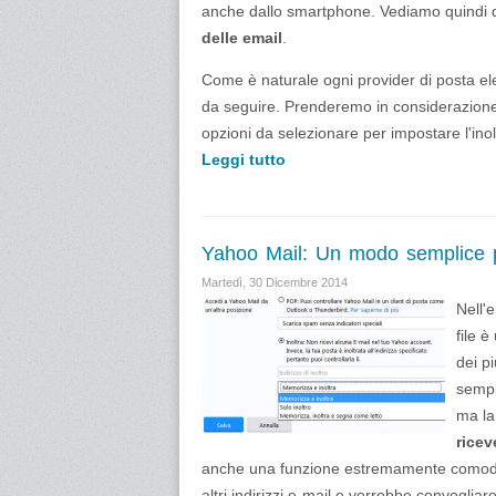
anche dallo smartphone. Vediamo quindi 
delle email
.
Come è naturale ogni provider di posta ele
da seguire. Prenderemo in considerazion
opzioni da selezionare per impostare l'inol
Leggi tutto
Yahoo Mail: Un modo semplice pe
Martedì, 30 Dicembre 2014
Nell'
file 
dei pi
sempl
ma la
ricev
anche una funzione estremamente comoda pe
altri indirizzi e-mail e vorrebbe convoglia