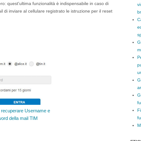
o: quest'ultima funzionalità è indispensabile in caso di
v
i inviare al cellulare registrato le istruzione per il reset
b
C
e
s
G
m
P
p
un
Gm
ar
G
f
F
recuperare Username e
fu
ord della mail TIM
M