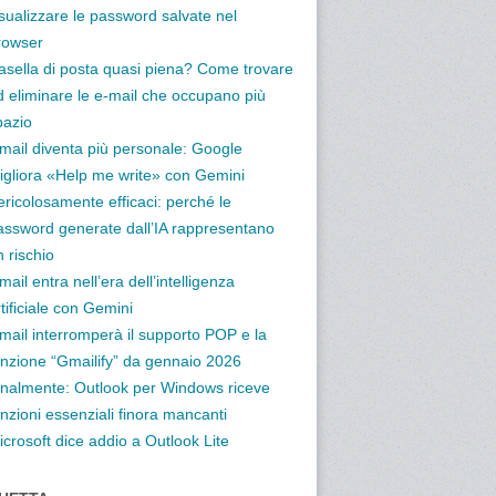
isualizzare le password salvate nel
rowser
asella di posta quasi piena? Come trovare
d eliminare le e-mail che occupano più
pazio
mail diventa più personale: Google
igliora «Help me write» con Gemini
ericolosamente efficaci: perché le
assword generate dall’IA rappresentano
 rischio
ail entra nell’era dell’intelligenza
tificiale con Gemini
mail interromperà il supporto POP e la
unzione “Gmailify” da gennaio 2026
inalmente: Outlook per Windows riceve
nzioni essenziali finora mancanti
icrosoft dice addio a Outlook Lite