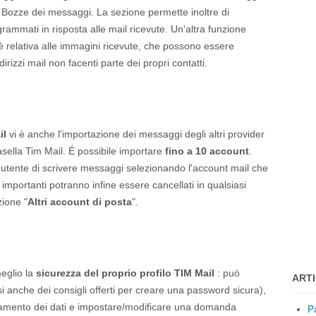
e Bozze dei messaggi. La sezione permette inoltre di
grammati in risposta alle mail ricevute. Un'altra funzione
 relativa alle immagini ricevute, che possono essere
irizzi mail non facenti parte dei propri contatti.
il
vi è anche l'importazione dei messaggi degli altri provider
casella Tim Mail. É possibile importare
fino a 10 account
.
'utente di scrivere messaggi selezionando l'account mail che
importanti potranno infine essere cancellati in qualsiasi
ione "
Altri account di posta
".
meglio la
sicurezza del proprio profilo TIM Mail
: può
ARTI
 anche dei consigli offerti per creare una password sicura),
attamento dei dati e impostare/modificare una domanda
P